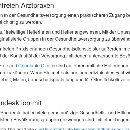
nfreien Arztpraxen
 in der Gesundheitsversorgung einen praktischeren Zugang bev
ich tätig zu werden.
f freiwillige Helferinnen und Helfer angewiesen. Mit der Unte
ginalisierte Gruppen in der Gesundheitsversorgung zu überwin
tenfreien Praxis erlangen Gesundheitsdienstleister außerdem m
r Kontinuität der Versorgung, mit denen unterversorgte Bevölk
Free and Charitable Clinics
sind auf ehrenamtliche Helferinnen 
len zu können. Wenn Sie mehr als nur Ihr medizinisches Fachwi
arbeit, Malen, Landschaftsgestaltung und für Öffentlichkeitsver
endeaktion mit
Pandemie haben viele gemeinnützige Gesundheits- und Hilfso
lisierte Bevölkerungsgruppen gezwungen sind, mit einer begr
Beta-Thalassämie
sind in erster Linie Menschen afrikanischer, a