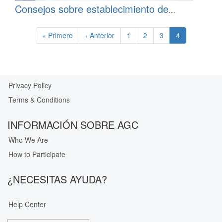
Consejos sobre establecimiento de
contactos para profesionales sanitarios
Pagination
First
« Primero
Previous
‹ Anterior
Página
1
Página
2
Página
3
Current
4
page
page
page
Privacy Policy
Our
Terms & Conditions
Privacy
Guarantee
INFORMACIÓN SOBRE AGC
Who We Are
How to Participate
¿NECESITAS AYUDA?
Help Center