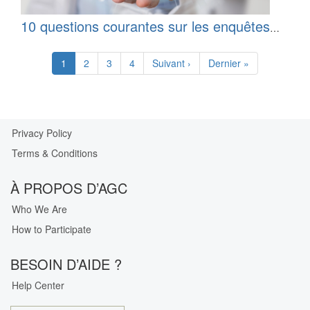
10 questions courantes sur les enquêtes
médicales | All Global Circle
Pagination
Current
1
Page
2
Page
3
Page
4
Next
Suivant ›
Last
Dernier »
page
page
page
Privacy Policy
Our
Terms & Conditions
Privacy
Guarantee
À PROPOS D’AGC
Who We Are
How to Participate
BESOIN D’AIDE ?
Help Center