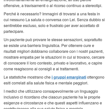
offensive, a travisamenti o al ricorso continuo a stereotipi.
Perché è necessario? Immagini di trovarsi a una festa in
cui nessuno La saluta o conversa con Lei. Senza dubbio si
sentirebbe escluso, solo e frustrato per aver accettato di
partecipare.
Un paziente può provare le stesse sensazioni, soprattutto
se esiste una barriera linguistica. Per ottenere cure e
risultati migliori dobbiamo collaborare con i nostri pazienti,
mostrare empatia per le situazioni in cui si trovano, cercare
di conoscere il loro contesto, privato e lavorativo, e capire
come reagiscono ai consigli e ai trattamenti.
Le statistiche mostrano che
i gruppi emarginati
ottengono
esiti correlati alla salute fisica e mentale peggiori.
I medici che utilizzano consapevolmente un linguaggio
inclusivo ci ricordano che ciascun paziente ha le proprie
esigenze e circostanze e che questi aspetti influenzano e
contribuiscono alla sua salute fisica e mentale.