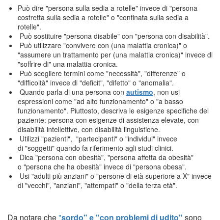
Può dire "persona sulla sedia a rotelle" invece di "persona
costretta sulla sedia a rotelle" o "confinata sulla sedia a
rotelle".
Può sostituire "persona disabile" con "persona con disabilità".
Può utilizzare "convivere con (una malattia cronica)" o
"assumere un trattamento per (una malattia cronica)" invece di
"soffrire di" una malattia cronica.
Può scegliere termini come "necessità", "differenze" o
"difficoltà" invece di "deficit", "difetto" o "anomalia".
Quando parla di una persona con
autismo
, non usi
espressioni come "ad alto funzionamento" o "a basso
funzionamento". Piuttosto, descriva le esigenze specifiche del
paziente: persona con esigenze di assistenza elevate, con
disabilità intellettive, con disabilità linguistiche.
Utilizzi "pazienti", "partecipanti" o "individui" invece
di "soggetti" quando fa riferimento agli studi clinici.
Dica "persona con obesità", "persona affetta da obesità"
o "persona che ha obesità" invece di "persona obesa".
Usi "adulti più anziani" o "persone di età superiore a X" invece
di "vecchi", "anziani", "attempati" o "della terza età".
Da notare che
"
sordo" e "con problemi di udito"
sono