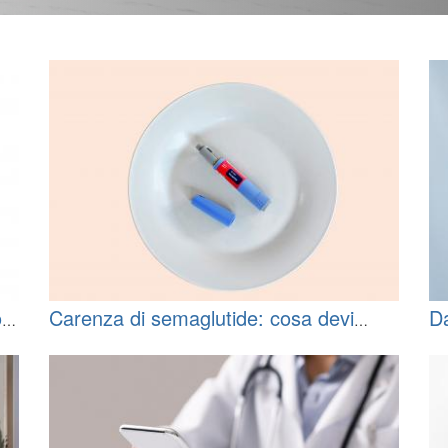
o
Carenza di semaglutide: cosa devi
D
sapere
su
di