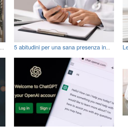
di
5 abitudini per una sana presenza in
Le
Internet
un
sa