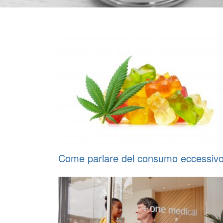
Come parlare del consumo eccessiv
di prodotti edibili a base di cannabis
con i Suoi pazienti