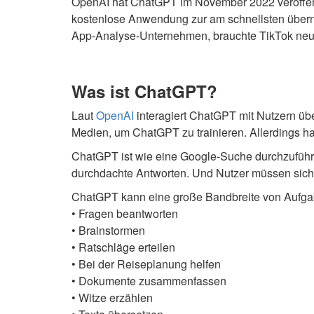
OpenAI hat ChatGPT im November 2022 veröffentl
kostenlose Anwendung zur am schnellsten übern
App-Analyse-Unternehmen, brauchte TikTok neun
Was ist ChatGPT?
Laut
OpenAI
interagiert ChatGPT mit Nutzern üb
Medien, um ChatGPT zu trainieren. Allerdings hat
ChatGPT ist wie eine Google-Suche durchzuführen,
durchdachte Antworten. Und Nutzer müssen sich
ChatGPT kann eine große Bandbreite von Aufgab
• Fragen beantworten
• Brainstormen
• Ratschläge erteilen
• Bei der Reiseplanung helfen
• Dokumente zusammenfassen
• Witze erzählen