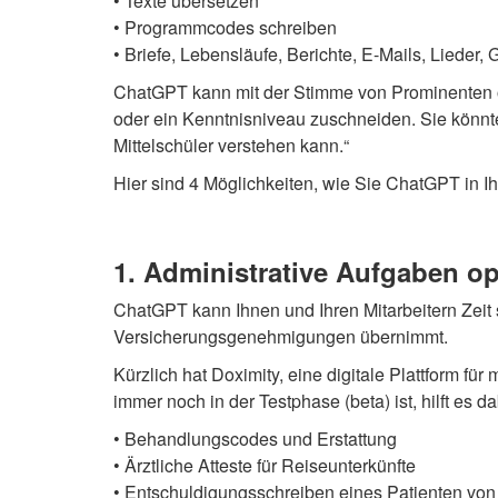
• Texte übersetzen
• Programmcodes schreiben
• Briefe, Lebensläufe, Berichte, E-Mails, Lieder
ChatGPT kann mit der Stimme von Prominenten o
oder ein Kenntnisniveau zuschneiden. Sie könnte
Mittelschüler verstehen kann.“
Hier sind 4 Möglichkeiten, wie Sie ChatGPT in I
1. Administrative Aufgaben o
ChatGPT kann Ihnen und Ihren Mitarbeitern Zeit 
Versicherungsgenehmigungen übernimmt.
Kürzlich hat Doximity, eine digitale Plattform f
immer noch in der Testphase (beta) ist, hilft es 
• Behandlungscodes und Erstattung
• Ärztliche Atteste für Reiseunterkünfte
• Entschuldigungsschreiben eines Patienten vo