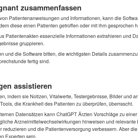
rägnant zusammenfassen
on Patientenanweisungen und Informationen, kann die Softwa
dem diese einen Patienten getroffen oder mit ihm gesprochen 
us Patientenakten essenzielle Informationen extrahieren und 
gebnisse gruppieren.
en und die Software bitten, die wichtigsten Details zusammen
rechstunde fertig sind.
gen assistieren
n, indem sie Notizen, Vitalwerte, Testergebnisse, Bilder und 
Tools, die Krankheit des Patienten zu überprüfen, überrascht.
internen Datensätzen kann ChatGPT Ärzten Vorschläge zu ein
che Arzneimittelwechselwirkungen hinweisen und relevante kli
reduzieren und die Patientenversorgung verbessern. Aber die m
en Experten sein.