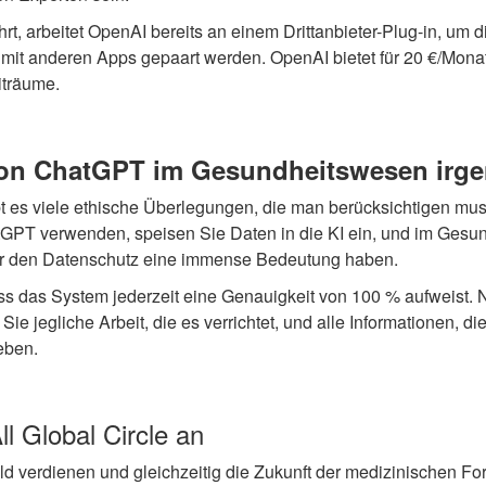
t, arbeitet OpenAI bereits an einem Drittanbieter-Plug-in, um
mit anderen Apps gepaart werden. OpenAI bietet für 20 €/Mona
iträume.
von ChatGPT im Gesundheitswesen irge
bt es viele ethische Überlegungen, die man berücksichtigen mu
GPT verwenden, speisen Sie Daten in die KI ein, und im Gesu
für den Datenschutz eine immense Bedeutung haben.
ass das System jederzeit eine Genauigkeit von 100 % aufweist.
 Sie jegliche Arbeit, die es verrichtet, und alle Informationen, die
eben.
l Global Circle an
eld verdienen und gleichzeitig die Zukunft der medizinischen F