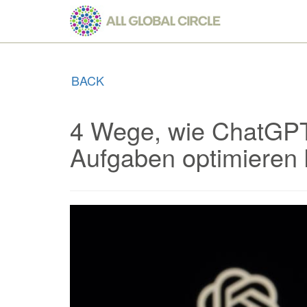
Skip
to
main
content
BACK
4 Wege, wie ChatGPT
Aufgaben optimieren