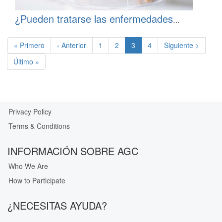
¿Pueden tratarse las enfermedades
mentales con alucinógenos?
Pagination
First
« Primero
Previous
‹ Anterior
Página
1
Página
2
Current
3
Página
4
Next
Siguiente >
page
page
page
page
Last
Último »
page
Privacy Policy
Our
Terms & Conditions
Privacy
Guarantee
INFORMACIÓN SOBRE AGC
Who We Are
How to Participate
¿NECESITAS AYUDA?