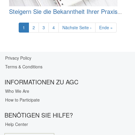
Steigern Sie die Bekanntheit Ihrer Praxis
mit Nextdoor
Pagination
Current
1
Seite
2
Seite
3
Seite
4
Next
Nächste Seite ›
Last
Ende »
page
page
page
Privacy Policy
Our
Terms & Conditions
Privacy
Guarantee
INFORMATIONEN ZU AGC
Who We Are
How to Participate
BENÖTIGEN SIE HILFE?
Help Center